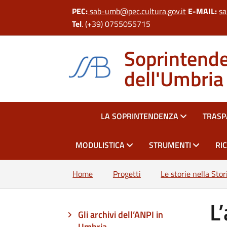
PEC:
sab-umb@pec.cultura.gov.it
E-MAIL:
sa
Tel
. (+39) 0755055715
Soprintenden
dell'Umbria
HOME
LA SOPRINTENDENZA
TRAS
MODULISTICA
STRUMENTI
RI
Home
Progetti
Le storie nella Stor
L
Gli archivi dell’ANPI in
Umbria