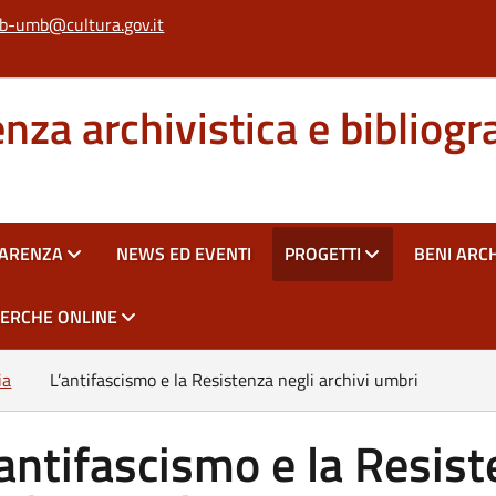
b-umb@cultura.gov.it
za archivistica e bibliogr
PARENZA
NEWS ED EVENTI
PROGETTI
BENI ARCH
CERCHE ONLINE
ia
L’antifascismo e la Resistenza negli archivi umbri
’antifascismo e la Resist