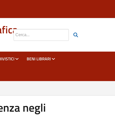
si apre in una nuova scheda
si apre in una nuova scheda
si apre in una nuova scheda
afica
Cerca nel sito
IVISTICI
BENI LIBRARI
enza negli