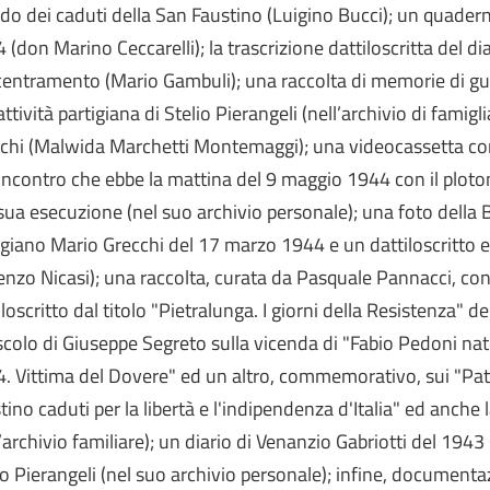
rdo dei caduti della San Faustino (Luigino Bucci); un quade
 (don Marino Ceccarelli); la trascrizione dattiloscritta del dia
entramento (Mario Gambuli); una raccolta di memorie di gu
'attività partigiana di Stelio Pierangeli (nell’archivio di fam
chi (Malwida Marchetti Montemaggi); una videocassetta con 
'incontro che ebbe la mattina del 9 maggio 1944 con il plo
 sua esecuzione (nel suo archivio personale); una foto della
igiano Mario Grecchi del 17 marzo 1944 e un dattiloscritto 
enzo Nicasi); una raccolta, curata da Pasquale Pannacci, con
iloscritto dal titolo "Pietralunga. I giorni della Resistenza"
colo di Giuseppe Segreto sulla vicenda di "Fabio Pedoni nat
. Vittima del Dovere" ed un altro, commemorativo, sui "Patr
tino caduti per la libertà e l'indipendenza d'Italia" ed anche
l’archivio familiare); un diario di Venanzio Gabriotti del 1943 (
io Pierangeli (nel suo archivio personale); infine, documenta