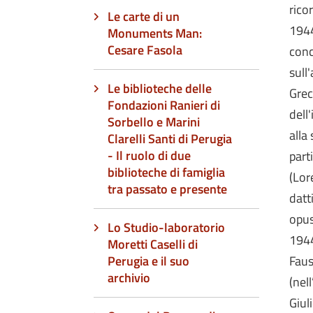
rico
Le carte di un
1944
Monuments Man:
Cesare Fasola
conc
sull
Le biblioteche delle
Grec
Fondazioni Ranieri di
dell
Sorbello e Marini
alla
Clarelli Santi di Perugia
- Il ruolo di due
part
biblioteche di famiglia
(Lor
tra passato e presente
datt
opus
Lo Studio-laboratorio
1944
Moretti Caselli di
Perugia e il suo
Faus
archivio
(nel
Giul