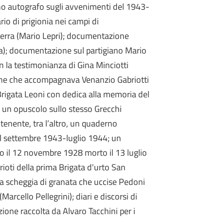
rno autografo sugli avvenimenti del 1943-
rio di prigionia nei campi di
erra (Mario Lepri); documentazione
iglia); documentazione sul partigiano Mario
la testimonianza di Gina Minciotti
tone che accompagnava Venanzio Gabriotti
 Brigata Leoni con dedica alla memoria del
e un opuscolo sullo stesso Grecchi
tenente, tra l’altro, un quaderno
 del settembre 1943-luglio 1944; un
o il 12 novembre 1928 morto il 13 luglio
ioti della prima Brigata d'urto San
 la scheggia di granata che uccise Pedoni
Marcello Pellegrini); diari e discorsi di
zione raccolta da Alvaro Tacchini per i