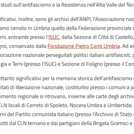
 studi sull’antifascismo e la Resistenza nell’Alta Valle del Teve
ificativi, inoltre, sono gli archivi dell’ANPI, l’Associazione naz
amo censito in Umbria quello della Federazione provinciale d
erni, entrambi presso l’
ISUC
, della Sezione di Città di Castello
gno, conservato dalla
Fondazione Pietro Conti Umbria
. Ad e
sociazione nazionale perseguitati politici italiani antifascist
gia e Terni (presso l’ISUC) e Sezione di Foligno (presso il Co
ettanto significativi per la memoria storica dell’antifascismo 
tati di liberazione nazionale, costituitisi presso i comuni a 
imento regionale si ritrovano, insieme alle carte degli archiv
CLN locali di Cerreto di Spoleto, Nocera Umbra e Umbertide; 
erni del Partito comunista italiano (presso l’Archivio di Sta
otti dal CLN ternano e dai partigiani della Brigata Gramsci e 