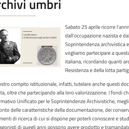
rchivi umbri
Sabato 25 aprile ricorre l’anni
dall'occupazione nazista e dal
Soprintendenza archivistica e
vogliamo partecipare a questa
italiana, ricordando quanti a
Resistenza e della lotta partig
ostro compito istituzionale, infatti, tutelare anche questi d
ta, oltre che partecipando alla loro valorizzazione. I fondi c
rmativo Unificato per le Soprintendenze Archivistiche, meg
onto delle caratteristiche della documentazione, dei conserva
menti di ricerca di cui si dispone per poterli conoscere e st
agonisti di quegli anni possono avere prodotto e tramandato