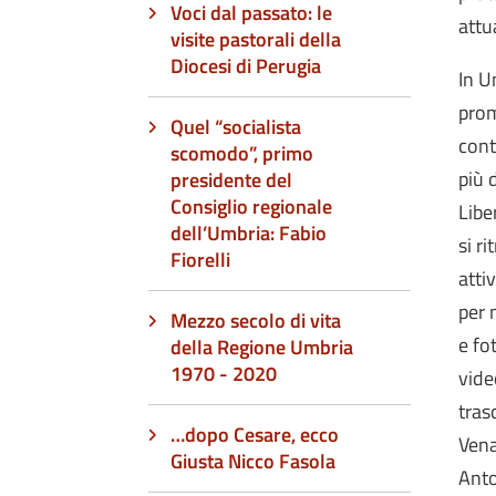
Voci dal passato: le
attu
visite pastorali della
Diocesi di Perugia
In U
prom
Quel “socialista
cont
scomodo”, primo
più 
presidente del
Consiglio regionale
Libe
dell’Umbria: Fabio
si r
Fiorelli
atti
per 
Mezzo secolo di vita
e fo
della Regione Umbria
1970 - 2020
vide
tras
…dopo Cesare, ecco
Vena
Giusta Nicco Fasola
Anto