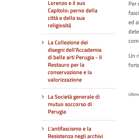
Lorenzo e il suo
Per 
Capitolo: perno della
fasc
città e della sua
ed a
religiosità
dete
comm
La Collezione dei
disegni dell’Accademia
Un r
di belle arti Perugia - Il
Restauro per la
fort
conservazione e la
valorizzazione
Ultim
La Società generale di
mutuo soccorso di
Perugia
L’antifascismo e la
Resistenza negli archivi