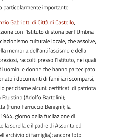
ico particolarmente importante.
nzio Gabriotti di Città di Castello
,
ne con l'Istituto di storia per l'Umbria
iazionismo culturale locale, che assolve,
della memoria dell’antifascismo e della
eziosi, raccolti presso l’Istituto, nei quali
te di uomini e donne che hanno partecipato
onato i documenti di familiari scomparsi,
 per citarne alcuni: certificati di patriota
n Faustino (Adolfo Bartolini);
ta (Furio Ferruccio Benigni); la
1944, giorno della fucilazione di
 la sorella e il padre di Assunta ed
l’archivio di famiglia); ancora foto