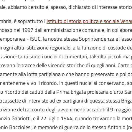
ale, abbiamo censito e, spesso, dichiarato di interesse stor
mbria, è soprattutto l’
Istituto di storia politica e sociale Vena
osso nel 1997 dall'amministrazione comunale, in collaborazio
emporanea - ISUC, la nostra stessa Soprintendenza e l'assoc
di ogni altra istituzione regionale, alla funzione di custode 
razione: tanti sono i nuclei documentari, talvolta piccoli ma pr
itrovano le tracce delle vicende storiche di quegli anni. Car
vamente alla lotta partigiana o che hanno preservato e poi d
mantenerne vivo il ricordo. In questi nuclei si conservano, solo
to ricordo dei caduti della Prima brigata proletaria d'urto Sa
ocassette di interviste ad ex partigiani di questa stessa Briga
crizione del racconto degli avvenimenti accaduti il 9 maggio 
nzio Gabriotti, e il 22 luglio 1944, quando trovarono la morte
nio Bocciolesi, e memorie di guerra dello stesso Antonio (nel