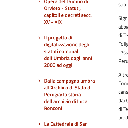
Opera del Duomo di
suoi
Orvieto - Statuti,
capitoli e decreti secc.
Sign
XV - XIX
abbi
di T
Il progetto di
Foli
digitalizzazione degli
statuti comunali
l’As
dell’Umbria dagli anni
Peru
2000 ad oggi
Altr
Dalla campagna umbra
Comi
all’Archivio di Stato di
cens
Perugia: la storia
dai 
dell’archivio di Luca
Ronconi
di T
prod
La Cattedrale di San