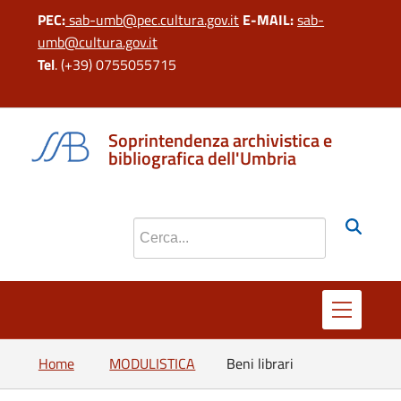
PEC:
sab-umb@pec.cultura.gov.it
E-MAIL:
sab-
umb@cultura.gov.it
Tel
. (+39) 0755055715
si apre in una 
si apre in 
si apr
Soprintendenza archivistica e
bibliografica dell'Umbria
Cerca nel sito
Home
MODULISTICA
Beni librari