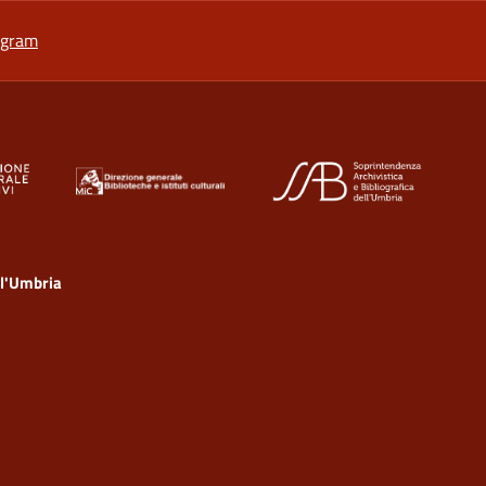
a nuova scheda
si apre in una nuova scheda
agram
ll'Umbria