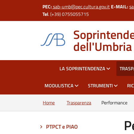
PEC:
sab-umb@pec.cultura.gov.it
E-MAIL:
sa
Tel
. (+39) 0755055715
Soprintenden
dell'Umbria
HOME
LA SOPRINTENDENZA
TRAS
MODULISTICA
STRUMENTI
RI
Home
Trasparenza
Performance
P
PTPCT e PIAO