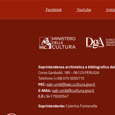
si apre in una nuova scheda
si apre in un
Facebook
Youtube
Inst
Soprintendenza archivistica e bibliografica de
Corso Garibaldi, 185 - 06123 PERUGIA
Telefono: (+39) 075 5055715
sab-umb@pec.cultura.gov.it
PEC:
sab-umb@cultura.gov.it
E
-MAIL:
C.F.:
94175020547
Soprintendente:
Caterina Fontanella