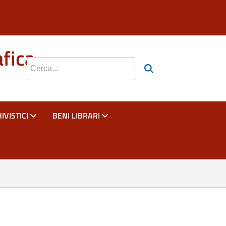
si apre in una nuova scheda
si apre in una nuova scheda
si apre in una nuova scheda
afica
Cerca nel sito
IVISTICI
BENI LIBRARI