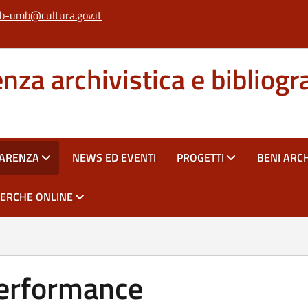
b-umb@cultura.gov.it
za archivistica e bibliogr
PARENZA
NEWS ED EVENTI
PROGETTI
BENI ARCH
CERCHE ONLINE
erformance