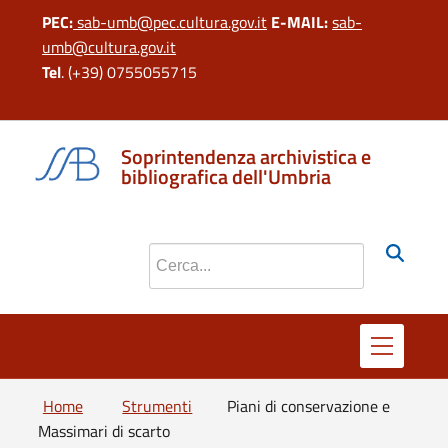
PEC:
sab-umb@pec.cultura.gov.it
E-MAIL:
sab-
umb@cultura.gov.it
Tel
. (+39) 0755055715
si apre in una 
si apre in 
si apr
Soprintendenza archivistica e
bibliografica dell'Umbria
Cerca nel sito
Home
Strumenti
Piani di conservazione e
Massimari di scarto