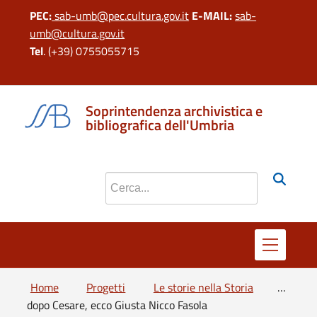
PEC:
sab-umb@pec.cultura.gov.it
E-MAIL:
sab-
umb@cultura.gov.it
Tel
. (+39) 0755055715
si apre in una 
si apre in 
si apr
Soprintendenza archivistica e
bibliografica dell'Umbria
Cerca nel sito
Home
Progetti
Le storie nella Storia
…
dopo Cesare, ecco Giusta Nicco Fasola