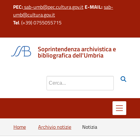
PEC:
sab-umb@pec.cultura.gov.it
E-MAIL:
sab-
umb@cultura.gov.it
Tel
. (+39) 0755055715
si apre in una 
si apre in 
si apr
Soprintendenza archivistica e
bibliografica dell'Umbria
Cerca nel sito
Home
Archivio notizie
Notizia